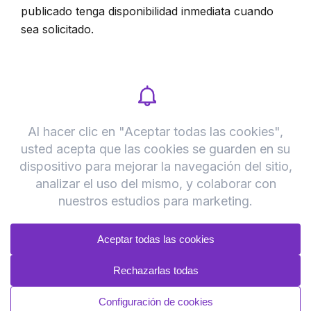
publicado tenga disponibilidad inmediata cuando
sea solicitado.
Legal
Bolsa de trabajo
larias@gicsa.com.mx
F
a
© 2026. Todos los derechos reservados