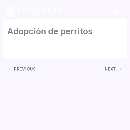
Skip
to
content
Adopción de perritos
By
Amalia Cantu
/
julio 6, 2026
PREVIOUS
NEXT