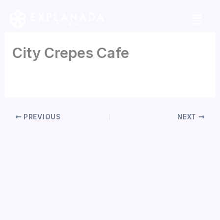
Skip
to
content
City Crepes Cafe
By
Daniela Tapia
/
mayo 5, 2026
PREVIOUS
NEXT