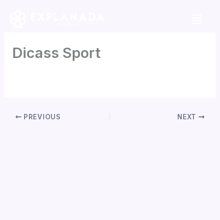
Skip
to
content
Dicass Sport
By
Jorge Garcia
/
mayo 5, 2026
PREVIOUS
NEXT