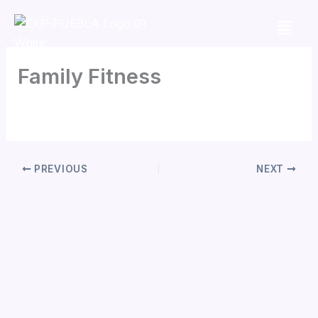
Skip
to
content
Family Fitness
By
Jorge Garcia
/
mayo 5, 2026
PREVIOUS
NEXT