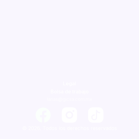
Legal
Bolsa de trabajo
larias@gicsa.com.mx
F
a
© 2026. Todos los derechos reservados