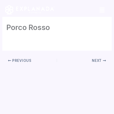
Skip
to
content
Porco Rosso
By
Daniela Tapia
/
mayo 6, 2026
PREVIOUS
NEXT