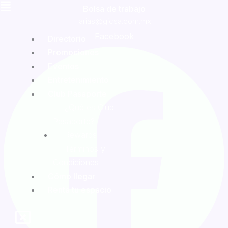
Bolsa de trabajo
larias@gicsa.com.mx
Facebook
Directorio
Promociones
Eventos
Entretenimiento
Club Pasaporte
¿Qué es Club
Pasaporte?
Rewards
Términos y
Condiciones
Cómo llegar
Renta tu espacio