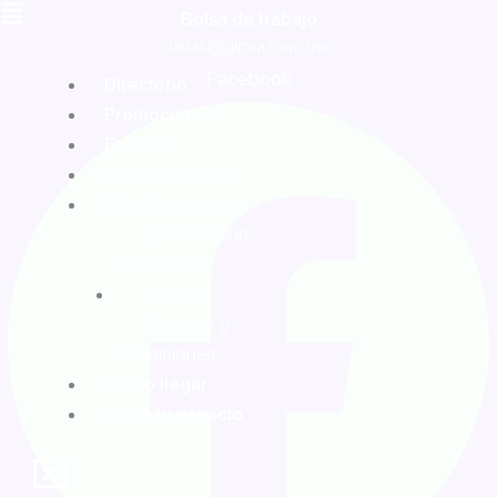
Bolsa de trabajo
larias@gicsa.com.mx
Facebook
Directorio
Promociones
Eventos
Entretenimiento
Club Pasaporte
¿Qué es Club
Pasaporte?
Rewards
Términos y
Condiciones
Cómo llegar
Renta tu espacio