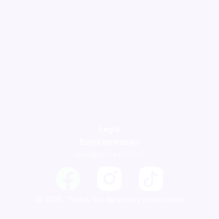
Legal
Bolsa de trabajo
larias@gicsa.com.mx
F
a
© 2026. Todos los derechos reservados