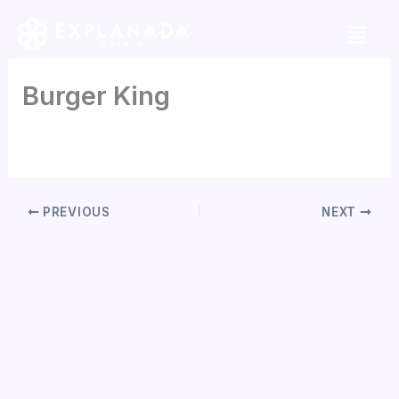
Skip
to
content
Burger King
By
Daniela Tapia
/
mayo 5, 2026
PREVIOUS
NEXT